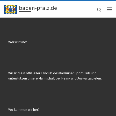
baden-pfalz.de
Zum Inhalt springen
Search
Me
Wer wir sind:
Wir sind ein offizieller Fanclub des Karlsruher Sport Club und
unterstützen unsere Mannschaft bei Heim- und Auswärtsspielen.
Wo kommen wir her?